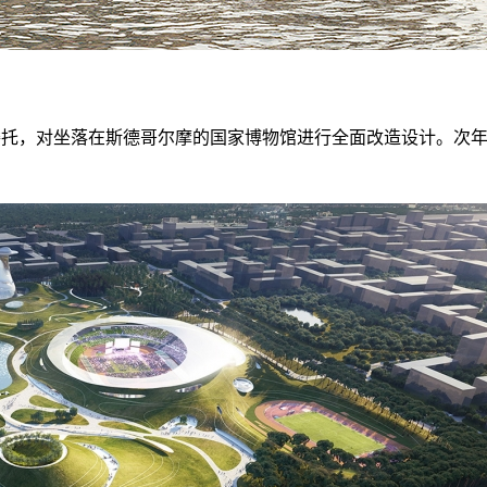
所共同接受委托，对坐落在斯德哥尔摩的国家博物馆进行全面改造设计。次