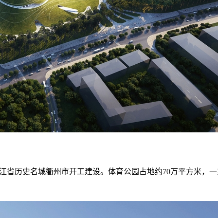
省历史名城衢州市开工建设。体育公园占地约70万平方米，一期二