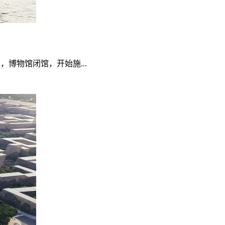
年，博物馆闭馆，开始施...