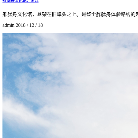
舴艋舟文化馆，浙江
舴艋舟文化馆，悬架在旧埠头之上。是整个舴艋舟体验路线的起
admin 2018 / 12 / 18