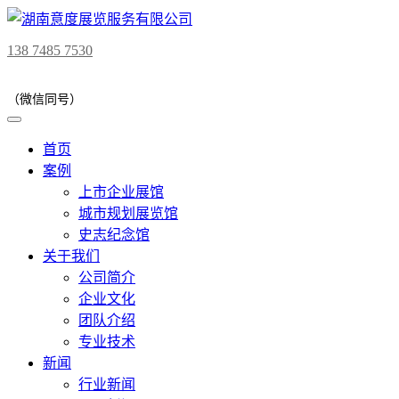
138 7485 7530
（微信同号）
首页
案例
上市企业展馆
城市规划展览馆
史志纪念馆
关于我们
公司简介
企业文化
团队介绍
专业技术
新闻
行业新闻