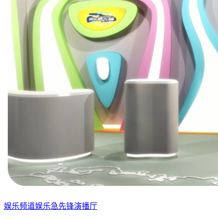
娱乐频道娱乐急先锋演播厅