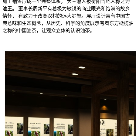
加工销售形成一个完整体系。 大三湘人被衡阳当地人称之为
油王。 董事长周新平有着极为敏锐的商业眼光和饱满的故乡
情怀， 有致力于改变农村的远大梦想。展厅设计富有中国古
典意味和生态概念，从历史、科学的角度展示有着东方橄榄油
之称的中国油茶，让观众立体的认识油茶。